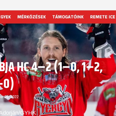
EGYEK
MÉRKŐZÉSEK
TÁMOGATÓINK
REMETE ICE
BJA HC 4–2 (1–0, 1–2,
–0)
er 25, 2022
 Adorján/GYHK