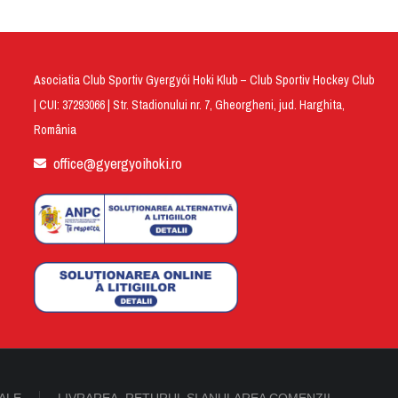
Asociatia Club Sportiv Gyergyói Hoki Klub – Club Sportiv Hockey Club
| CUI: 37293066 | Str. Stadionului nr. 7, Gheorgheni, jud. Harghita,
România
office@gyergyoihoki.ro
ALE
LIVRAREA, RETURUL ȘI ANULAREA COMENZII