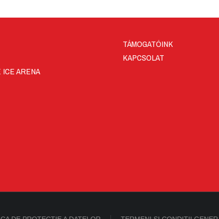
TÁMOGATÓINK
KAPCSOLAT
 ICE ARENA
ICA DE PROTECȚIE A DATELOR
TERMENI ȘI CONDIȚII GENER