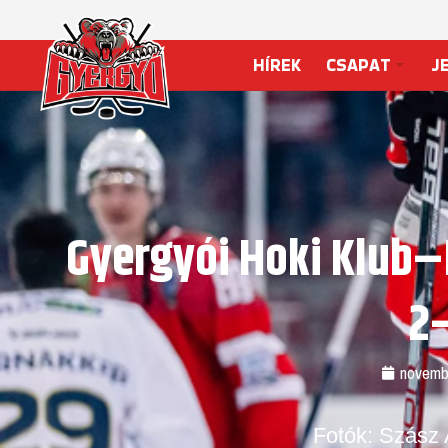
HÍREK
CSAPAT
J
Gyergyói Hoki Klub–
2
novemb
Fotók: Szász