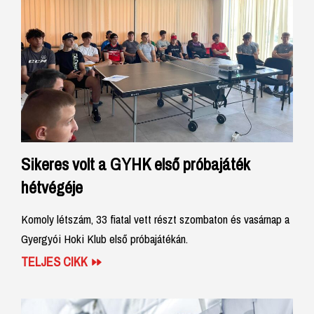
Sikeres volt a GYHK első próbajáték
hétvégéje
Komoly létszám, 33 fiatal vett részt szombaton és vasárnap a
Gyergyói Hoki Klub első próbajátékán.
TELJES CIKK