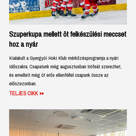
Szuperkupa mellett öt felkészülési meccset
hoz a nyár
Kialakult a Gyergyói Hoki Klub mérkőzésprogramja a nyári
időszakra. Csapatunk még augusztusban trófeát szerezhet,
és emellett még öt erős ellenféllel csapunk össze az
előszezonban.
TELJES CIKK