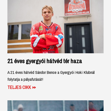
21 éves gyergyói hátvéd tér haza
A 21 éves hátvéd Sándor Bence a Gyergyói Hoki Klubnál
folytatja a pályafutását!
TELJES CIKK