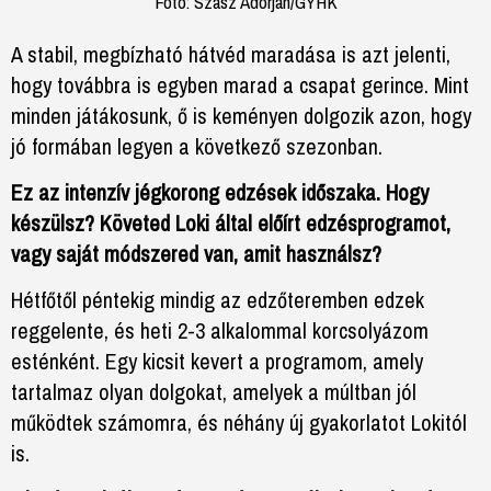
Fotó: Szász Adorján/GYHK
A stabil, megbízható hátvéd maradása is azt jelenti,
hogy továbbra is egyben marad a csapat gerince. Mint
minden játákosunk, ő is keményen dolgozik azon, hogy
jó formában legyen a következő szezonban.
Ez az intenzív jégkorong edzések időszaka. Hogy
készülsz? Követed Loki által előírt edzésprogramot,
vagy saját módszered van, amit használsz?
Hétfőtől péntekig mindig az edzőteremben edzek
reggelente, és heti 2-3 alkalommal korcsolyázom
esténként. Egy kicsit kevert a programom, amely
tartalmaz olyan dolgokat, amelyek a múltban jól
működtek számomra, és néhány új gyakorlatot Lokitól
is.