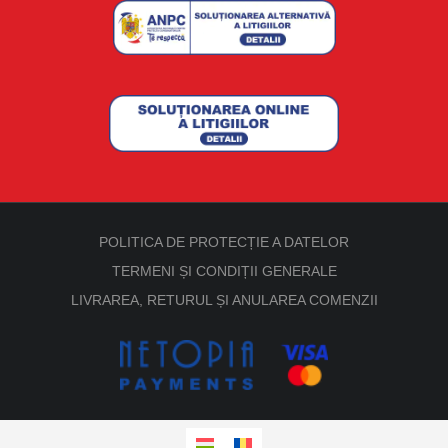
POLITICA DE PROTECȚIE A DATELOR
TERMENI ȘI CONDIȚII GENERALE
LIVRAREA, RETURUL ȘI ANULAREA COMENZII