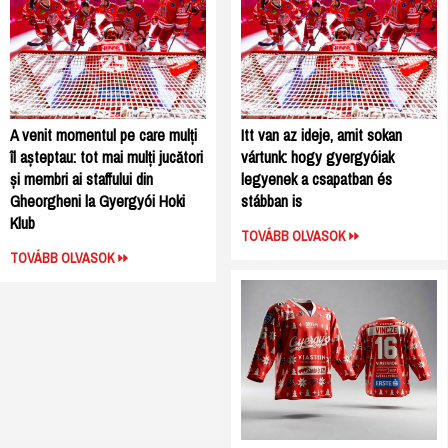
A venit momentul pe care mulți
Itt van az ideje, amit sokan
îl așteptau: tot mai mulți jucători
vártunk: hogy gyergyóiak
și membri ai staffului din
legyenek a csapatban és
Gheorgheni la Gyergyói Hoki
stábban is
Klub
TOVÁBB OLVASOK
TOVÁBB OLVASOK