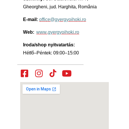
Gheorgheni
,
jud
. Harghita,
România
E-mail:
office
@gyergyoihoki.ro
Web:
www.gyergyoihoki.ro
Iroda
/shop
n
yitvatartás
:
H
étfő
–
Péntek: 0
9
:00–1
5
:00