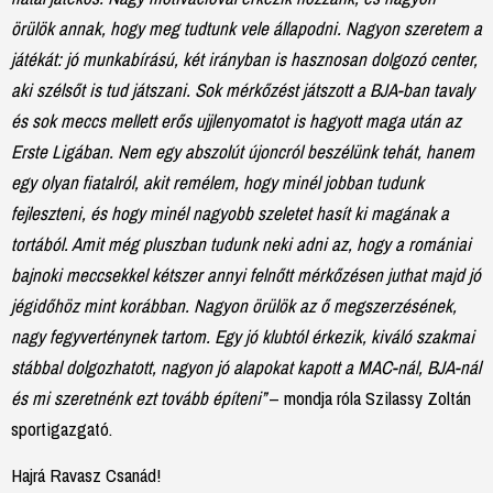
örülök annak, hogy meg tudtunk vele állapodni. Nagyon szeretem a
játékát: jó munkabírású, két irányban is hasznosan dolgozó center,
aki szélsőt is tud játszani. Sok mérkőzést játszott a BJA-ban tavaly
és sok meccs mellett erős ujjlenyomatot is hagyott maga után az
Erste Ligában. Nem egy abszolút újoncról beszélünk tehát, hanem
egy olyan fiatalról, akit remélem, hogy minél jobban tudunk
fejleszteni, és hogy minél nagyobb szeletet hasít ki magának a
tortából. Amit még pluszban tudunk neki adni az, hogy a romániai
bajnoki meccsekkel kétszer annyi felnőtt mérkőzésen juthat majd jó
jégidőhöz mint korábban. Nagyon örülök az ő megszerzésének,
nagy fegyverténynek tartom. Egy jó klubtól érkezik, kiváló szakmai
stábbal dolgozhatott, nagyon jó alapokat kapott a MAC-nál, BJA-nál
és mi szeretnénk ezt tovább építeni”
– mondja róla Szilassy Zoltán
sportigazgató.
Hajrá Ravasz Csanád!