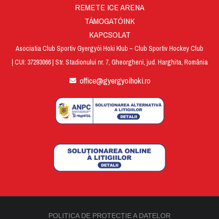
REMETE ICE ARENA
TÁMOGATÓINK
KAPCSOLAT
Asociatia Club Sportiv Gyergyói Hoki Klub – Club Sportiv Hockey Club
| CUI: 37293066 | Str. Stadionului nr. 7, Gheorgheni, jud. Harghita, România
office@gyergyoihoki.ro
POLITICA DE PROTECȚIE A DATELOR