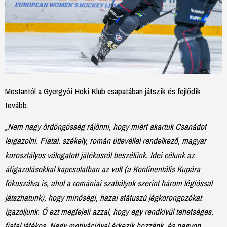
Mostantól a Gyergyói Hoki Klub csapatában játszik és fejlődik
tovább.
„Nem nagy ördöngösség rájönni, hogy miért akartuk Csanádot
leigazolni. Fiatal, székely, román útlevéllel rendelkező, magyar
korosztályos válogatott játékosról beszélünk. Idei célunk az
átigazolásokkal kapcsolatban az volt (a Kontinentális Kupára
fókuszálva is, ahol a romániai szabályok szerint három légióssal
játszhatunk), hogy minőségi, hazai státuszú jégkorongozókat
igazoljunk. Ő ezt megfejeli azzal, hogy egy rendkívül tehetséges,
fiatal játékos. Nagy motivációval érkezik hozzánk, és nagyon