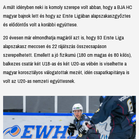
A múlt idényben neki is komoly szerepe volt abban, hogy a BJA HC
magyar bajnok lett és hogy az Erste Ligában alapszakaszgyőztes
és elődöntős volt a korábbi együttese.
20 évesen már elmondhatja magáról azt is, hogy 93 Erste Liga
alapszakasz meccsen és 22 rájátszás összecsapáson
szerepelhetett. Emellett a jó fizikumú (180 cm magas és 80 kilós),
balkezes csatár két U18-as és két U20-as vébén is viselhette a
magyar korosztályos válogatottak mezét, idén csapatkapitánya is
volt az U20-as nemzeti együttesnek.