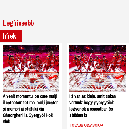
Legfrissebb
hírek
A venit momentul pe care mulți
Itt van az ideje, amit sokan
îl așteptau: tot mai mulți jucători
vártunk: hogy gyergyóiak
și membri ai staffului din
legyenek a csapatban és
Gheorgheni la Gyergyói Hoki
stábban is
Klub
TOVÁBB OLVASOK